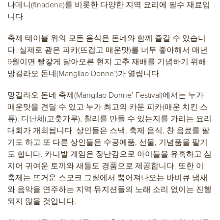
나데니(finadene)를 비롯한 다양한 지역 요리에 필수 재료입
니다.
축제 테이블 위의 모든 음식은 돈네와 함께 즐길 수 있습니
다. 실제로 괌은 피카(뜨겁고 매운맛)를 너무 좋아해서 매년
9월이면 빨갛게 달아오른 현지 고추 재배를 기념하기 위해
망길라오 돈네(Mangilao Donne’)가 열립니다.
망길라오 돈네 축제(Mangilao Donne’ Festival)에서는 누가
매운맛을 견딜 수 있고 누가 최고의 카둔 피카(매운 치킨 스
튜), 디난체(고춧가루), 칠리를 만들 수 있는지를 가리는 요리
대회가 개최됩니다. 상인들은 스낵, 축제 음식, 찬 음료를 팔
기도 하고 또 다른 상인들은 수공예품, 선물, 기념품을 팔기
도 합니다. 카니발 게임은 장난감으로 아이들을 유혹하고 심
지어 귀여운 토끼와 새들도 경품으로 제공합니다. 또한 이
축제는 뜨거운 스모크 그릴에서 뿜어져나오는 바비큐 냄새
와 음악을 연주하는 지역 뮤지션들의 노래 소리 없이는 진행
되지 않을 것입니다.