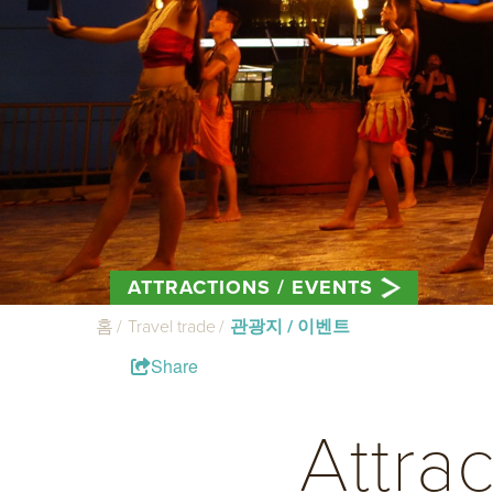
ATTRACTIONS / EVENTS
홈
Travel trade
관광지 / 이벤트
Share
Attra