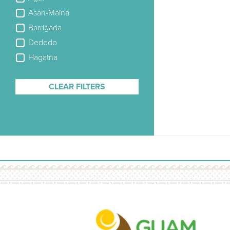
Asan-Maina
Barrigada
Dededo
Hagatna
CLEAR FILTERS