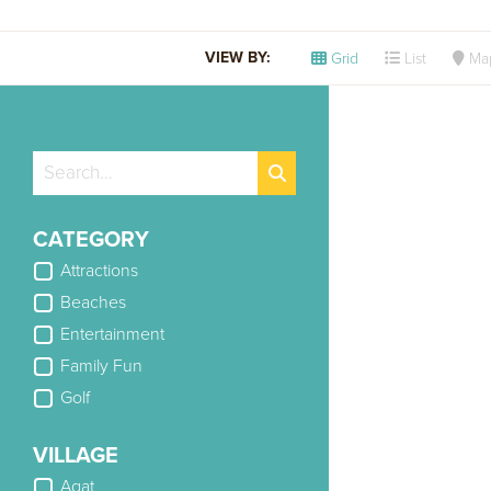
VIEW BY:
Grid
List
Ma
CATEGORY
Attractions
Beaches
Entertainment
Family Fun
Golf
VILLAGE
Agat